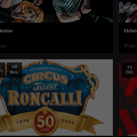
änkler
Skibö
alle
Olym
08
23
is
Nov.
Okt.