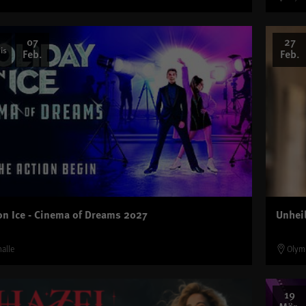
07
27
is
Feb.
Feb.
on Ice - Cinema of Dreams 2027
Unheil
alle
Olym
19