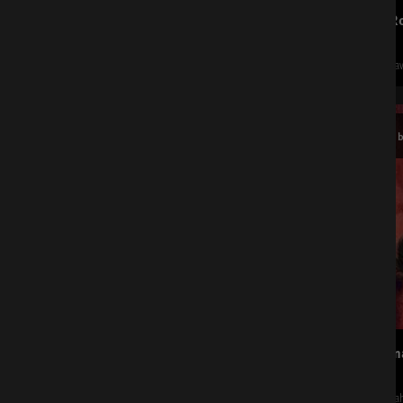
Circus R
Olympiaw
31
b
Okt.
Cavallun
Olympiah