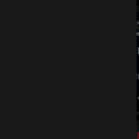
05
b
Feb.
Holiday 
Olympiah
17