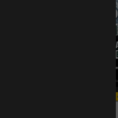
29
Aug.
EFA Cha
Tivoli St
11
Sept.