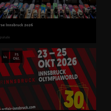
rse Innsbruck 2026
piahalle
25
bis
Okt.