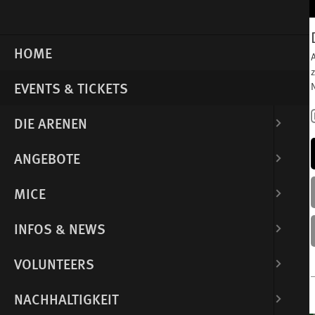
EVENTS
HOME
EVENTS & TICKETS
FILTER EVENTS
DIE ARENEN
ANGEBOTE
08
Aug.
MICE
EVENT SUCHE
INFOS & NEWS
VOLUNTEERS
Olympiaworld.loyalty.APP
NACHHALTIGKEIT