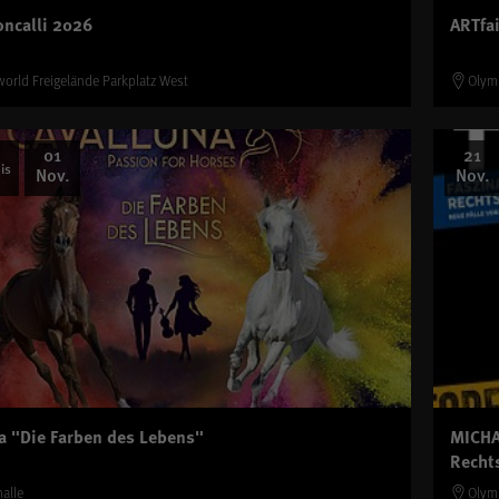
oncalli 2026
ARTfa
orld Freigelände Parkplatz West
Olym
01
21
is
Nov.
Nov.
a "Die Farben des Lebens"
MICHA
Recht
alle
Olym