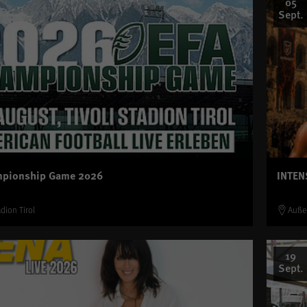
05
Sept.
mpionship Game 2026
INTEN
adion Tirol
Auße
19
Sept.