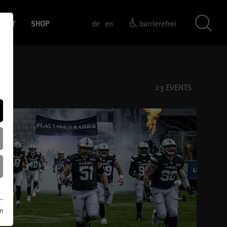
KEIT
SHOP
barrierefrei
de
en
23 EVENTS
m