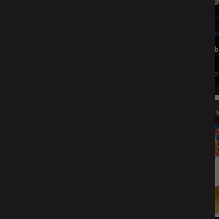
Fäaschtb
Olympiah
17
b
Okt.