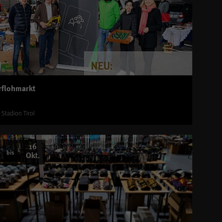
rflohmarkt
i Stadion Tirol
16
bis
Okt.