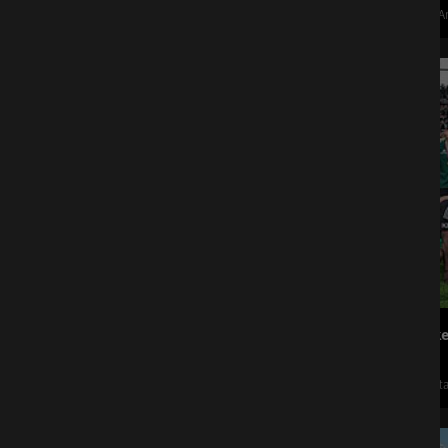
TIWAG A
21
Aug.
FC Wacke
Tivoli St