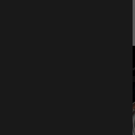
Nena
Olympiah
02
Okt.