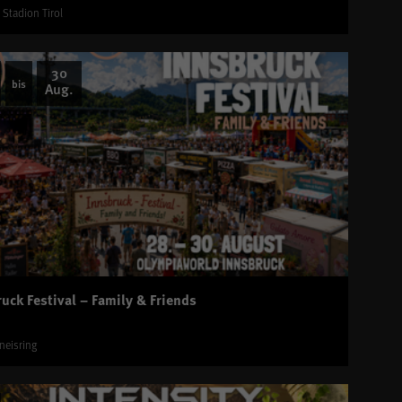
i Stadion Tirol
30
bis
Aug.
uck Festival – Family & Friends
neisring