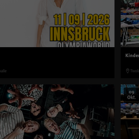
Kinde
alle
Tivol
09
Okt.