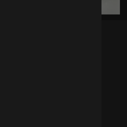
KONTAKT.
Olympia Sport- und
Veranstaltungszentrum Innsbruck GmbH
Olympiastraße 10, 6020 Innsbruck
T:
+43 (512) 33838-0
, F: -200
office@olympiaworld.at
ÜBER UNS.
TEAM
PARTNER
REFERENZEN
QUICK LINKS.
SITEMAP
DOWNLOAD