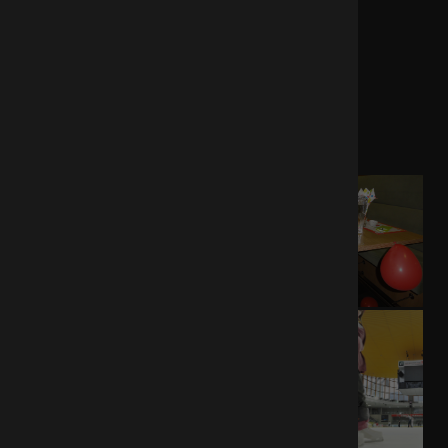
Die Feier kostet 14,90 Euro für ein Kind.
Informationen
Wenn Sie Frage haben oder buchen möchten,
dann können Sie uns anrufen.
Die Telefon-Nummer ist:
+43 (512) 33838-485