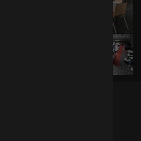
KONTAKT.
Olympia Sport- und
Veranstaltungszentrum Innsbruck GmbH
Olympiastraße 10, 6020 Innsbruck
T:
+43 (512) 33838-0
, F: -200
office@olympiaworld.at